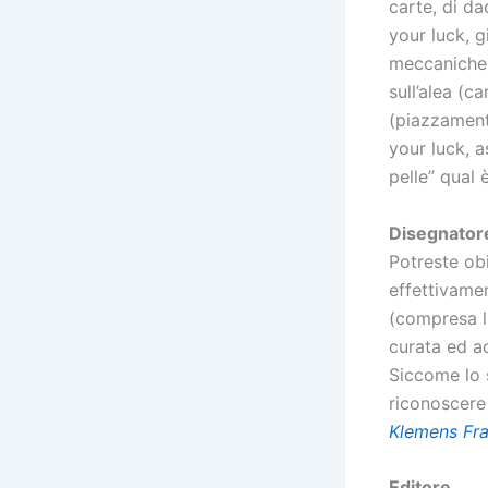
carte, di da
your luck, g
meccaniche.
sull’alea (c
(piazzament
your luck, a
pelle” qual è
Disegnator
Potreste obi
effettivamen
(compresa la
curata ed ac
Siccome lo 
riconoscere 
Klemens Fr
Editore