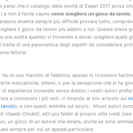
i pensi che il catalogo delle novità di Essen 2017 arriva cir
) e non è facile capire
come scegliere un gioco da tavolo
.
arasma diventa sempre più difficile provare tutto, compre
scegliere il gioco da tavolo più adatto a noi. Questa breve g
re una scelta quando vi troverete a dover scegliere quale g
 tratta di una panoramica degli aspetti da considerare prim
ona lettura!
 ha un suo marchio di fabbrica, spesso lo riconosce facilm
i certe meccaniche, stilemi, o per la sensazione che si ha gi
di esperienza troverete senza dubbio i vostri autori preferi
are a conoscere i più noti, vi rimando al mio articolo sui
mi
 tavolo
), e con questi andrete sul sicuro. Alcuni autori son
edi
Vlaada Chvàtil)
, altri più fedeli al proprio stile (vedi
Uwe 
io, un gioco di un autore che amate, anche se sono ammes
quasi sempre per voi un appeal particolare.