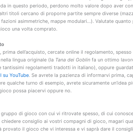
da in questo periodo, perdono molto valore dopo aver con
tri titoli cercano di proporre partite sempre diverse (mazz
 fazioni asimmetriche, mappe modulari…). Valutate quanto 
 gioco una volta comprato.
to
, prima dell’acquisto, cercate online il regolamento, spesso
 nella lingua originale (la
Tana dei Goblin
fa un ottimo lavor
 tantissimi regolamenti tradotti in italiano), oppure guarda
al su YouTube
. Se avrete la pazienza di informarvi prima, ca
ere qualche turno di esempio, avrete sicuramente un’idea pi
 gioco possa piacervi oppure no.
gruppo di gioco con cui vi ritrovate spesso, di cui conoscet
 chiedere consiglio ai vostri compagni di gioco, magari qu
à provato il gioco che vi interessa e vi saprà dare il consigl