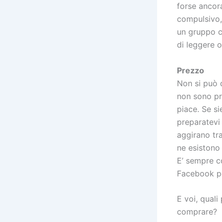
forse ancor
compulsivo, 
un gruppo co
di leggere o
Prezzo
Non si può d
non sono pr
piace. Se si
preparatevi 
aggirano tra
ne esistono
E’ sempre co
Facebook p
E voi, qual
comprare?