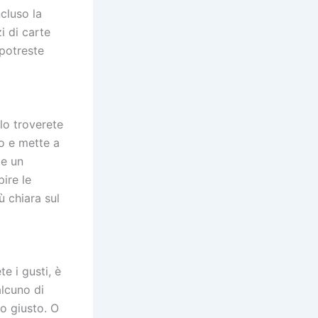
cluso la
i di carte
potreste
 lo troverete
o e mette a
te un
pire le
ù chiara sul
e i gusti, è
alcuno di
io giusto. O