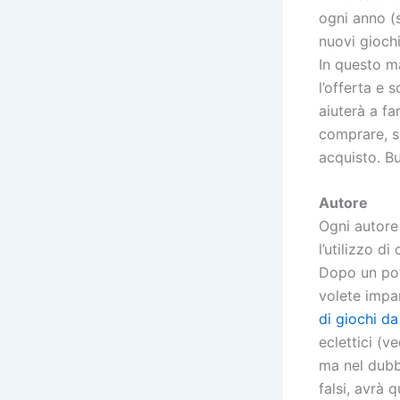
ogni anno (s
nuovi giochi
In questo m
l’offerta e 
aiuterà a fa
comprare, si
acquisto. Bu
Autore
Ogni autore
l’utilizzo d
Dopo un po’ 
volete impar
di giochi da
eclettici (v
ma nel dubb
falsi, avrà 