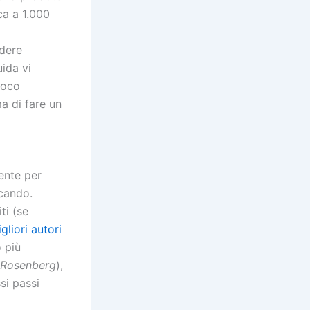
ca a 1.000
ndere
uida vi
ioco
a di fare un
ente per
ocando.
ti (se
gliori autori
o più
Rosenberg
),
si passi