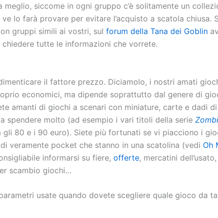
a meglio, siccome in ogni gruppo c’è solitamente un collez
ve lo farà provare per evitare l’acquisto a scatola chiusa.
n gruppi simili ai vostri, sul
forum della Tana dei Goblin
av
 chiedere tutte le informazioni che vorrete.
imenticare il fattore prezzo. Diciamolo, i nostri amati gioc
oprio economici, ma dipende soprattutto dal genere di gioc
ete amanti di giochi a scenari con miniature, carte e dadi di
a spendere molto (ad esempio i vari titoli della serie
Zombi
 gli 80 e i 90 euro). Siete più fortunati se vi piacciono i gio
 di veramente pocket che stanno in una scatolina (vedi
Oh 
nsigliabile informarsi su fiere,
offerte
, mercatini dell’usato
er scambio giochi…
i parametri usate quando dovete scegliere quale gioco da t