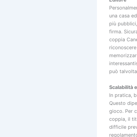
Personalmen
una casa edi
più pubblici
firma. Sicur
coppia Cane
riconoscere 
memorizzare 
interessant
può talvolta
Scalabilità 
In pratica, 
Questo dipen
gioco. Per c
coppia, il t
difficile pr
regolamento