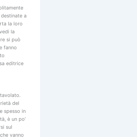
olitamente
 destinate a
rta la loro
vedi la
re si può
le fanno
uto
sa editrice
tavolato.
rietà del
te spesso in
tà, è un po’
si sul
, che vanno