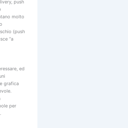
livery, push
e
untano molto
to
rischio (push
osce “a
eressare, ed
uni
e grafica
evole.
a
bole per
.