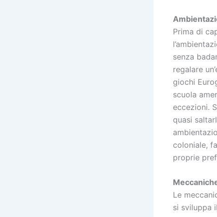
Ambientaz
Prima di cap
l’ambientaz
senza badare
regalare un’
giochi Euro
scuola amer
eccezioni. 
quasi saltar
ambientazion
coloniale, f
proprie pref
Meccaniche
Le meccanic
si sviluppa 