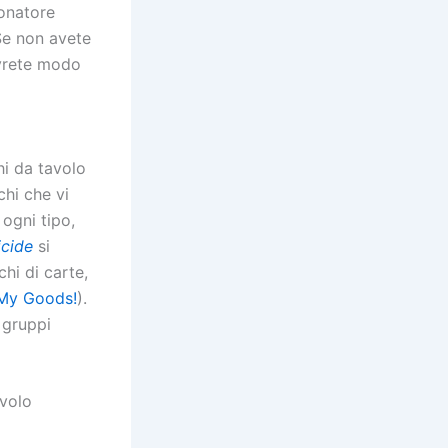
ionatore
 Se non avete
rete modo
hi da tavolo
hi che vi
 ogni tipo,
cide
si
chi di carte,
My Goods!
).
, gruppi
avolo