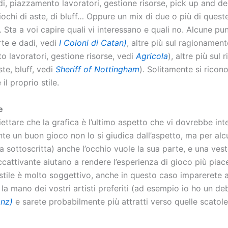
di, piazzamento lavoratori, gestione risorse, pick up and de
iochi di aste, di bluff… Oppure un mix di due o più di quest
 Sta a voi capire quali vi interessano e quali no. Alcune p
arte e dadi, vedi
I Coloni di Catan
)
, altre più sul ragionamen
o lavoratori, gestione risorse, vedi
Agricola
), altre più sul 
ste, bluff, vedi
Sheriff of Nottingham
). Solitamente si ricon
 il proprio stile.
e
ettare che la grafica è l’ultimo aspetto che vi dovrebbe int
te un buon gioco non lo si giudica dall’aspetto, ma per alc
 sottoscritta) anche l’occhio vuole la sua parte, e una vest
cattivante aiutano a rendere l’esperienza di gioco più piac
stile è molto soggettivo, anche in questo caso imparerete 
la mano dei vostri artisti preferiti (ad esempio io ho un de
anz)
e sarete probabilmente più attratti verso quelle scatole