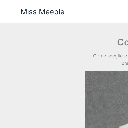
Vai
Miss Meeple
al
contenuto
Co
Come scegliere 
co