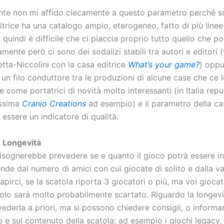
te non mi affido ciecamente a questo parametro perché s
trice ha una catalogo ampio, eterogeneo, fatto di più linee
, quindi è difficile che ci piaccia proprio tutto quello che po
amente però ci sono dei sodalizi stabili tra autori e editori (
tta-Niccolini con la casa editrice
What’s your game?
) oppu
un filo conduttore tra le produzioni di alcune case che ce 
come portatrici di novità molto interessanti (in Italia rep
issima
Cranio Creations
ad esempio) e il parametro della ca
 essere un indicatore di qualità.
e Longevità
bisognerebbe prevedere se e quanto il gioco potrà essere in
de dal numero di amici con cui giocate di solito e dalla va
apirci, se la scatola riporta 3 giocatori o più, ma voi gioca
itolo sarà molto probabilmente scartato. Riguardo la longevi
evederla a priori, ma si possono chiedere consigli, o informar
 e sul contenuto della scatola: ad esempio i giochi legacy