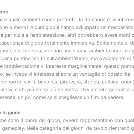
ione
ire quale ambientazione preferite, la domanda è: vi interes
ione o meno? Alcuni giochi hanno sviluppato un meccanism
 per nulla all’ambientazione, altri potrebbero avere molti d
esperienza di gioco totalmente immersiva. Solitamente si di
game, alla tedesca, abbiano una scarsa ambientazione, e i g
icana puntino molto sull’ambientazione, ma ovviamente ci 
Se l’ambientazione vi interessa marginalmente, questo punt
lo, se invece vi interessa si apre un ventaglio di possibilità:
e horror, sci-fi, bucolica, piratesca, storica, politica, orient
antasy, e chi più ne ha più ne metta. Ovviamente qui basta s
erenze, un po’ come se si scegliesse un film da vedere.
 di gioco
he sono il cuore del gioco, ovvero rappresentano con qua
il gameplay. Nella categoria dei giochi da tavolo rientrano g