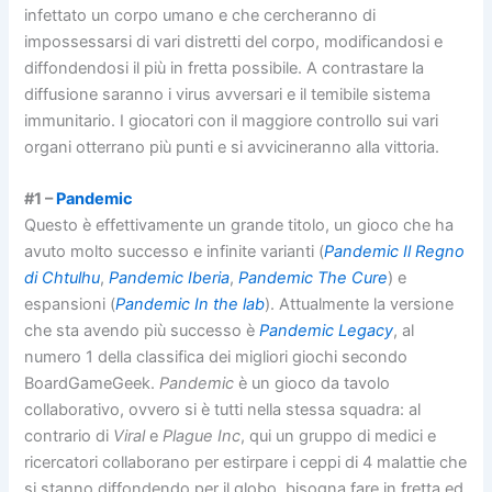
infettato un corpo umano e che cercheranno di
impossessarsi di vari distretti del corpo, modificandosi e
diffondendosi il più in fretta possibile. A contrastare la
diffusione saranno i virus avversari e il temibile sistema
immunitario. I giocatori con il maggiore controllo sui vari
organi otterrano più punti e si avvicineranno alla vittoria.
#1 –
Pandemic
Questo è effettivamente un grande titolo, un gioco che ha
avuto molto successo e infinite varianti (
Pandemic Il Regno
di Chtulhu
,
Pandemic Iberia
,
Pandemic The Cure
) e
espansioni (
Pandemic In the lab
). Attualmente la versione
che sta avendo più successo è
Pandemic Legacy
, al
numero 1 della classifica dei migliori giochi secondo
BoardGameGeek.
Pandemic
è un gioco da tavolo
collaborativo, ovvero si è tutti nella stessa squadra: al
contrario di
Viral
e
Plague Inc
, qui un gruppo di medici e
ricercatori collaborano per estirpare i ceppi di 4 malattie che
si stanno diffondendo per il globo, bisogna fare in fretta ed