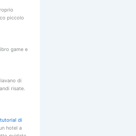
roprio
oco piccolo
 libro game e
liavano di
ndi risate.
tutorial di
un hotel a
tutto guidato