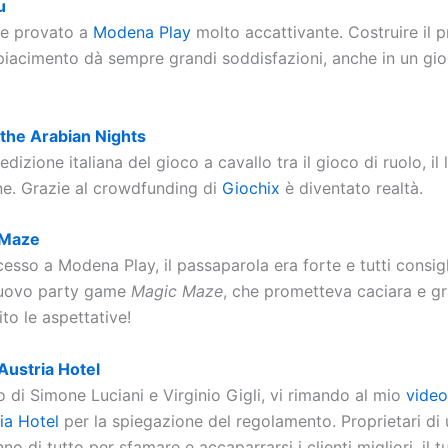
u
te provato a
Modena Play
molto accattivante. Costruire il p
a piacimento dà sempre grandi soddisfazioni, anche in un gi
 the Arabian Nights
edizione italiana del gioco a cavallo tra il gioco di ruolo, il
one. Grazie al crowdfunding di
Giochix
è diventato realtà.
 Maze
esso a Modena Play, il passaparola era forte e tutti consig
nuovo party game
Magic Maze
, che prometteva caciara e gra
to le aspettative!
Austria Hotel
o di Simone Luciani e Virginio Gigli, vi rimando al mio
video
ia Hotel
per la spiegazione del regolamento. Proprietari di 
no di tutto per sfamare e accaparrarsi i clienti migliori, il 