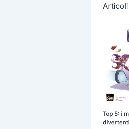
Articoli
Top 5: i m
divertent