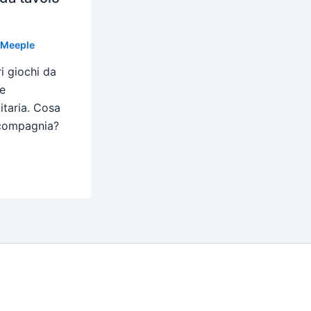
 Meeple
ri giochi da
e
itaria. Cosa
compagnia?