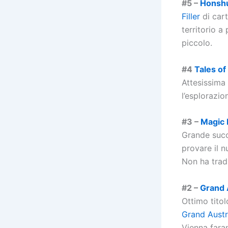
#5 –
Honsh
Filler
di car
territorio 
piccolo.
#4
Tales of
Attesissima 
l’esplorazi
#3 –
Magic
Grande succ
provare il 
Non ha tradi
#2 –
Grand 
Ottimo titol
Grand Austr
Vienna faran