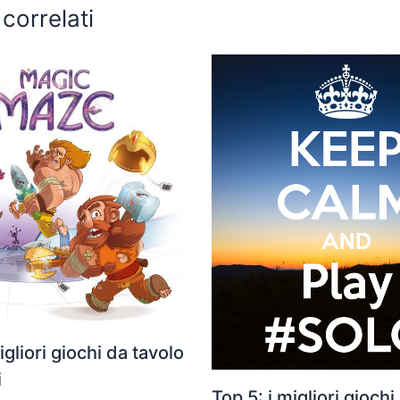
 correlati
igliori giochi da tavolo
i
Top 5: i migliori giochi