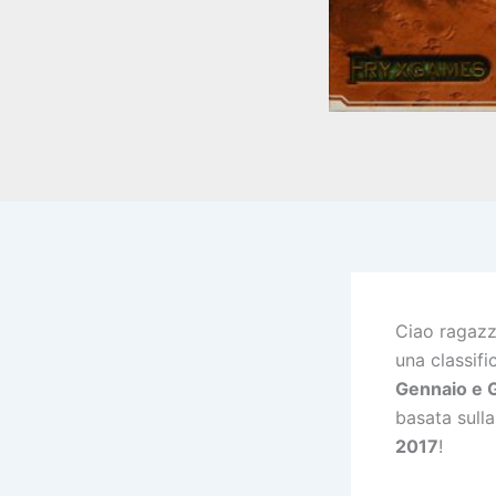
Ciao ragazzi
una classifi
Gennaio e 
basata sull
2017
!