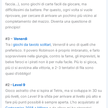
faccia…), sono giochi di carte facili da giocare, ma
difficilissimi da battere. Per questo, ogni volta si vuole
riprovare, per cercare di arrivare un pochino più vicino al
completamento del mazzo. Diventa una questione di
principio!
#3 –
Venerdì
Tra i
giochi da tavolo solitari
,
Venerdì
è uno di quelli che
preferisco. Il povero Robinson è proprio imbranato, e farlo
sopravvivere nella giungla, contro la fame, gli imprevisti, le
belve feroci e i pirati non è per nulla facile. Più lo si gioca,
più ci si avvicina alla vittoria, e 2-3 tentativi di fila sono
quasi d’obbligo!
#2 –
Level 9
Gioco astratto che si ispira al Tetris, ma si sviluppa in 3D su
più livelli, con
Level 9
la sfida per arrivare al livello più alto e
fare più punti possibili è sempre aperta. L’ho acquistato al
Cartoomics 2018 a Milano
e da allora mi ha stregato!