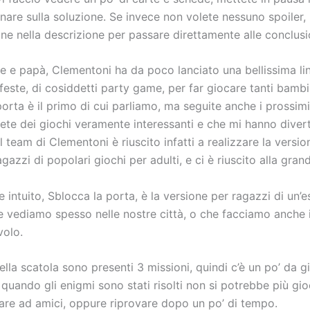
nare sulla soluzione. Se invece non volete nessuno spoiler, u
ne nella descrizione per passare direttamente alle conclusi
e papà, Clementoni ha da poco lanciato una bellissima lin
 feste, di cosiddetti party game, per far giocare tanti bambi
orta è il primo di cui parliamo, ma seguite anche i prossim
ete dei giochi veramente interessanti e che mi hanno divert
Il team di Clementoni è riuscito infatti a realizzare la versio
gazzi di popolari giochi per adulti, e ci è riuscito alla gran
intuito, Sblocca la porta, è la versione per ragazzi di un’
he vediamo spesso nelle nostre città, o che facciamo anche 
volo.
della scatola sono presenti 3 missioni, quindi c’è un po’ da g
uando gli enigmi sono stati risolti non si potrebbe più gio
lare ad amici, oppure riprovare dopo un po’ di tempo.