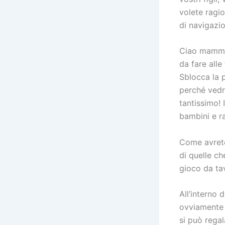
volete ragio
di navigazio
Ciao mamme 
da fare alle
Sblocca la p
perché vedr
tantissimo! 
bambini e ra
Come avrete 
di quelle c
gioco da ta
All’interno 
ovviamente q
si può rega