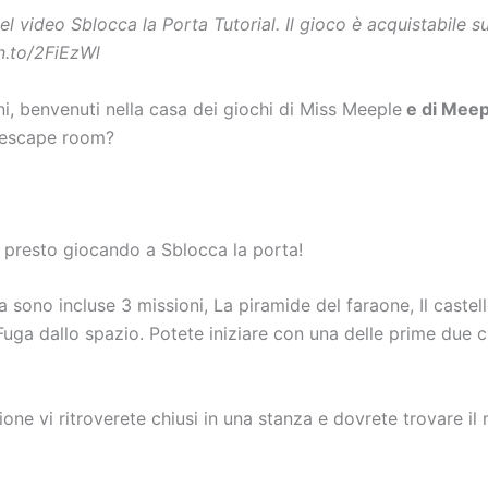
el video Sblocca la Porta Tutorial. Il gioco è acquistabile 
n.to/2FiEzWl
i, benvenuti nella casa dei giochi di Miss Meeple
e di Meep
n’escape room?
i presto giocando a Sblocca la porta!
a sono incluse 3 missioni, La piramide del faraone, Il castel
Fuga dallo spazio. Potete iniziare con una delle prime due 
ione vi ritroverete chiusi in una stanza e dovrete trovare il