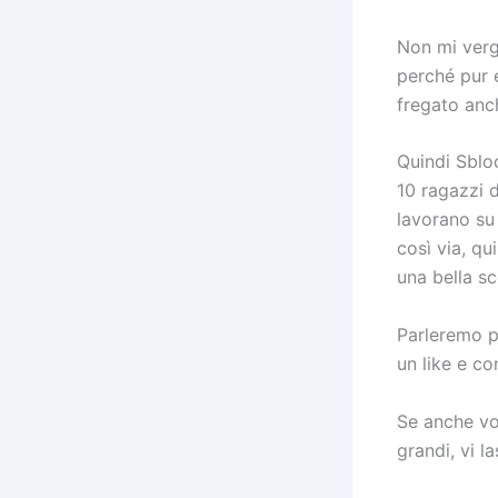
Non mi vergo
perché pur 
fregato anc
Quindi Sblo
10 ragazzi d
lavorano su 
così via, qu
una bella s
Parleremo pr
un like e c
Se anche voi
grandi, vi la