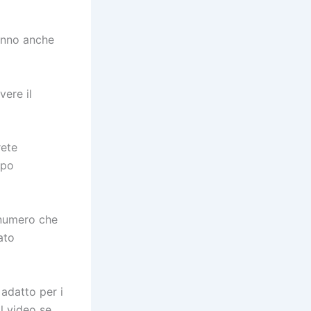
hanno anche
vere il
rete
mpo
 numero che
ato
adatto per i
il video se