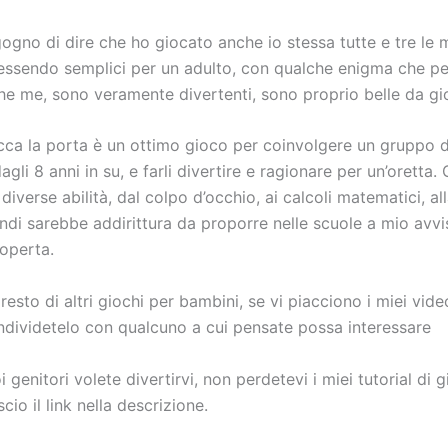
gno di dire che ho giocato anche io stessa tutte e tre le m
essendo semplici per un adulto, con qualche enigma che p
he me, sono veramente divertenti, sono proprio belle da gi
cca la porta è un ottimo gioco per coinvolgere un gruppo 
agli 8 anni in su, e farli divertire e ragionare per un’oretta. 
diverse abilità, dal colpo d’occhio, ai calcoli matematici, al
indi sarebbe addirittura da proporre nelle scuole a mio avv
coperta.
esto di altri giochi per bambini, se vi piacciono i miei vide
ondividetelo con qualcuno a cui pensate possa interessare
 genitori volete divertirvi, non perdetevi i miei tutorial di g
scio il link nella descrizione.