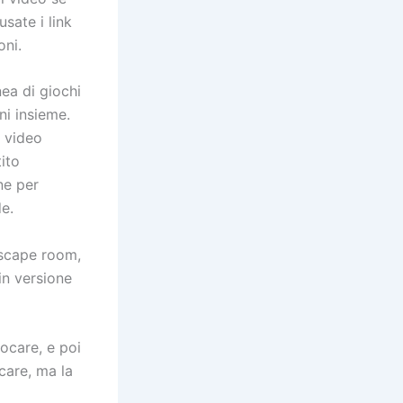
sate i link
oni.
ea di giochi
ni insieme.
i video
ito
ne per
de.
escape room,
in versione
iocare, e poi
care, ma la