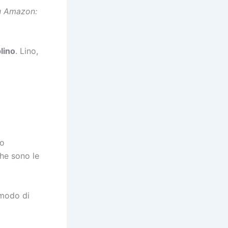
su Amazon:
lino
. Lino,
lo
che sono le
 modo di