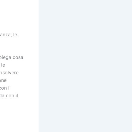
tanza, le
spiega cosa
 le
risolvere
one
on il
a con il