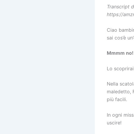
Transcript d
https://amz
Ciao bambin
sai cos’è u
Mmmm no!
Lo scoprira
Nella scatol
maledetto, 
più facili.
In ogni miss
uscire!