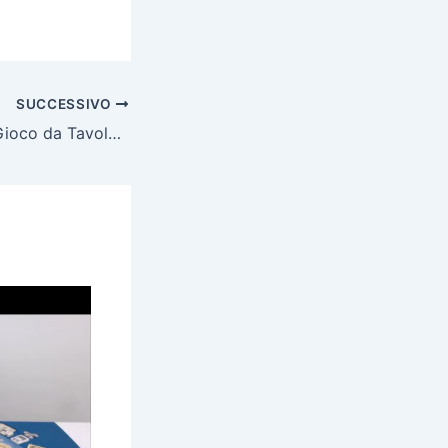
SUCCESSIVO
Naenia Cantor – Gioco da Tavolo per Bambini – 8+ anni