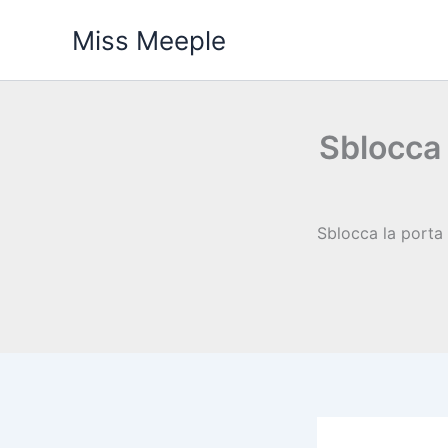
Vai
Miss Meeple
al
contenuto
Sblocca 
Sblocca la porta 