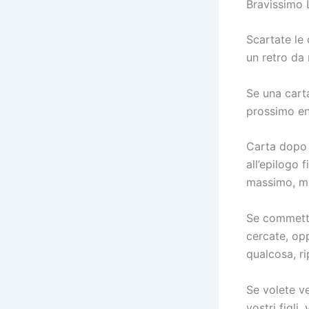
Bravissimo 
Scartate le
un retro da 
Se una carta
prossimo e
Carta dopo c
all’epilogo 
massimo, ma
Se commette
cercate, opp
qualcosa, r
Se volete v
vostri figli