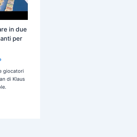
are in due
ianti per
e
e giocatori
an di Klaus
le.