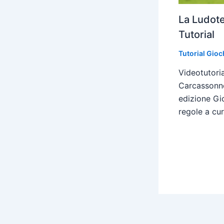
La Ludot
Tutorial
Tutorial Gioc
Videotutori
Carcassonne
edizione Gio
regole a cu