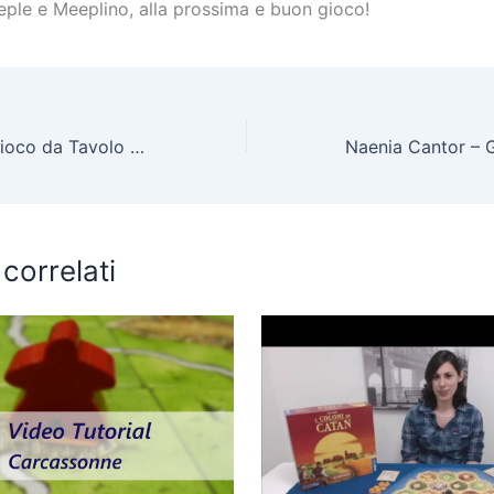
ple e Meeplino, alla prossima e buon gioco!
Root Tutorial – Gioco da Tavolo – La ludoteca #86
 correlati