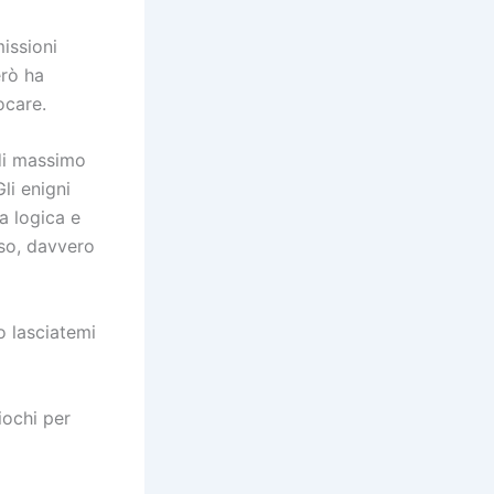
issioni
erò ha
ocare.
di massimo
Gli enigni
la logica e
iso, davvero
o lasciatemi
iochi per