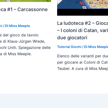
eca #1 – Carcassonne
La ludoteca #2 – Gioc
hi
/ Di
Miss Meeple
– I coloni di Catan, var
al del gioco da tavolo
due giocatori
 di Klaus-Jürgen Wrede,
Tutorial Giochi
/ Di
Miss Meepl
chi Uniti. Spiegazione delle
ra di Miss Meeple.
Elenco delle varianti per du
per giocare ai Coloni di Cat
Teuber. A cura di Miss Meep