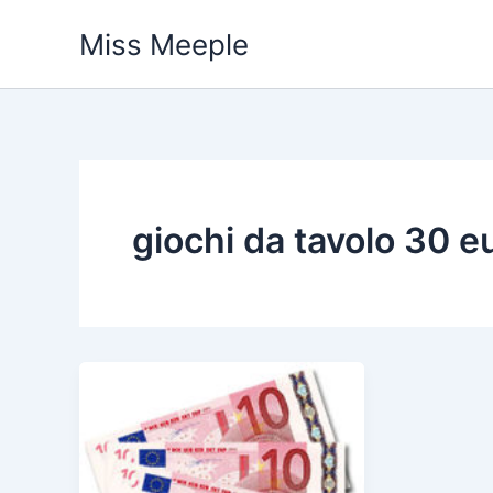
Vai
Miss Meeple
al
contenuto
giochi da tavolo 30 e