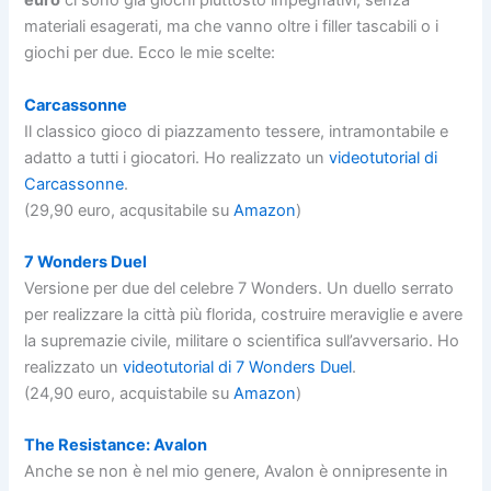
euro
ci sono già giochi piuttosto impegnativi, senza
materiali esagerati, ma che vanno oltre i filler tascabili o i
giochi per due. Ecco le mie scelte:
Carcassonne
Il classico gioco di piazzamento tessere, intramontabile e
adatto a tutti i giocatori. Ho realizzato un
videotutorial di
Carcassonne
.
(29,90 euro, acqusitabile su
Amazon
)
7 Wonders Duel
Versione per due del celebre 7 Wonders. Un duello serrato
per realizzare la città più florida, costruire meraviglie e avere
la supremazie civile, militare o scientifica sull’avversario. Ho
realizzato un
videotutorial di 7 Wonders Duel
.
(24,90 euro, acquistabile su
Amazon
)
The Resistance: Avalon
Anche se non è nel mio genere, Avalon è onnipresente in