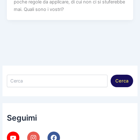
poche regole da applicare, di cui non ci si stuferebbe
mai. Quali sono i vostri?
Cerca
Cerca
Seguimi