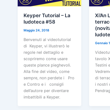
Keyper Tutorial – La
Xi’An 
ludoteca #58
terrac
(novit
Maggio 24, 2018
ludot
Benvenuti al videotutorial
Gennaio 1
di Keyper, vi illustrerò le
regole nel dettaglio e
Videotut
scopriremo come usare
tavolo X
queste plance pieghevoli.
Testini
Alla fine del video, come
Vedremo 
sempre, non perdete i Pro
di terra
e Contro e i consigli
i nostri
dell’autore per diventare
Pendrag
imbattibili a Keyper.